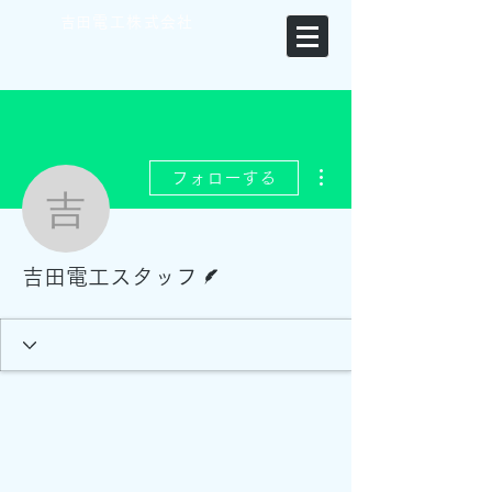
​吉田電工株式会社
その他
フォローする
吉田電工スタッフ
脚本
吉田電工スタッフ